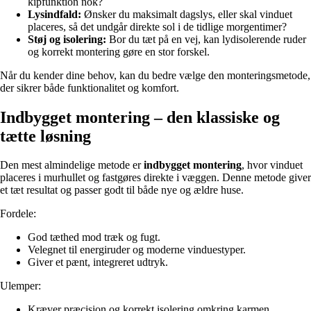
kipfunktion nok?
Lysindfald:
Ønsker du maksimalt dagslys, eller skal vinduet
placeres, så det undgår direkte sol i de tidlige morgentimer?
Støj og isolering:
Bor du tæt på en vej, kan lydisolerende ruder
og korrekt montering gøre en stor forskel.
Når du kender dine behov, kan du bedre vælge den monteringsmetode,
der sikrer både funktionalitet og komfort.
Indbygget montering – den klassiske og
tætte løsning
Den mest almindelige metode er
indbygget montering
, hvor vinduet
placeres i murhullet og fastgøres direkte i væggen. Denne metode giver
et tæt resultat og passer godt til både nye og ældre huse.
Fordele:
God tæthed mod træk og fugt.
Velegnet til energiruder og moderne vinduestyper.
Giver et pænt, integreret udtryk.
Ulemper:
Kræver præcision og korrekt isolering omkring karmen.