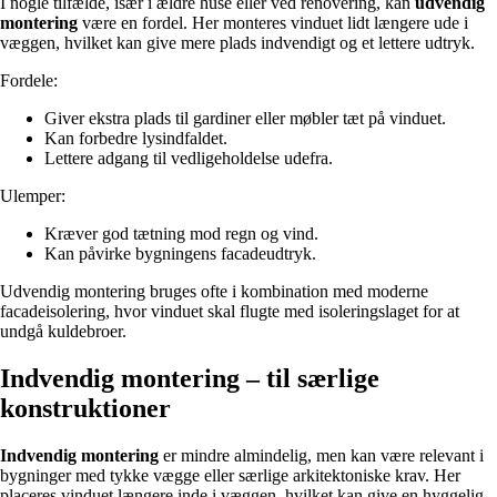
I nogle tilfælde, især i ældre huse eller ved renovering, kan
udvendig
montering
være en fordel. Her monteres vinduet lidt længere ude i
væggen, hvilket kan give mere plads indvendigt og et lettere udtryk.
Fordele:
Giver ekstra plads til gardiner eller møbler tæt på vinduet.
Kan forbedre lysindfaldet.
Lettere adgang til vedligeholdelse udefra.
Ulemper:
Kræver god tætning mod regn og vind.
Kan påvirke bygningens facadeudtryk.
Udvendig montering bruges ofte i kombination med moderne
facadeisolering, hvor vinduet skal flugte med isoleringslaget for at
undgå kuldebroer.
Indvendig montering – til særlige
konstruktioner
Indvendig montering
er mindre almindelig, men kan være relevant i
bygninger med tykke vægge eller særlige arkitektoniske krav. Her
placeres vinduet længere inde i væggen, hvilket kan give en hyggelig