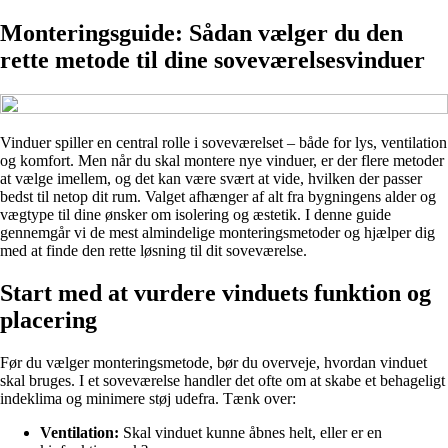
Monteringsguide: Sådan vælger du den
rette metode til dine soveværelsesvinduer
Vinduer spiller en central rolle i soveværelset – både for lys, ventilation
og komfort. Men når du skal montere nye vinduer, er der flere metoder
at vælge imellem, og det kan være svært at vide, hvilken der passer
bedst til netop dit rum. Valget afhænger af alt fra bygningens alder og
vægtype til dine ønsker om isolering og æstetik. I denne guide
gennemgår vi de mest almindelige monteringsmetoder og hjælper dig
med at finde den rette løsning til dit soveværelse.
Start med at vurdere vinduets funktion og
placering
Før du vælger monteringsmetode, bør du overveje, hvordan vinduet
skal bruges. I et soveværelse handler det ofte om at skabe et behageligt
indeklima og minimere støj udefra. Tænk over:
Ventilation:
Skal vinduet kunne åbnes helt, eller er en