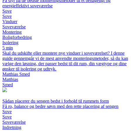
Få styr på de bedste monteringsmetoder til et behageligt og
energieffektivt soveværelse
Sove
Sove
Vinduer
Soveværelse
Montering
Boligforbedring
Isolering
5 min
Skal du udskifte eller montere nye vinduer i soveværelset? I denne
guide gennemgår vi de mest anvendte monteringsmetoder, så du kan
vælge den løsning, der passer bedst til dit rum, din vægtype og dine
ønsker til isolering og udtryk.
Matthias Smed
Matthias
Smed
Sådan placerer du sengen bedst i forhold til rummets form
Få ro, balance og bedre søvn med den rette placering af sengen
Sove
Sove
Soveværelse
Indretning