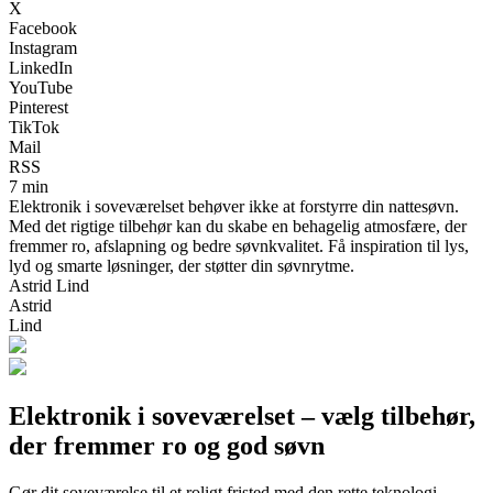
X
Facebook
Instagram
LinkedIn
YouTube
Pinterest
TikTok
Mail
RSS
7 min
Elektronik i soveværelset behøver ikke at forstyrre din nattesøvn.
Med det rigtige tilbehør kan du skabe en behagelig atmosfære, der
fremmer ro, afslapning og bedre søvnkvalitet. Få inspiration til lys,
lyd og smarte løsninger, der støtter din søvnrytme.
Astrid Lind
Astrid
Lind
Elektronik i soveværelset – vælg tilbehør,
der fremmer ro og god søvn
Gør dit soveværelse til et roligt fristed med den rette teknologi