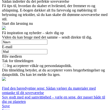
Sådan indretter du det perfekte soveværelse
Få tips til, hvordan du skaber et hvilested, der fremmer ro og
afslapning. E-bogen dækker alt fra farvevalg og møblering til
belysning og tekstiler, så du kan skabe dit drømme-soveværelse med
stil.
Start din læsning nu
Få inspiration og nyheder – skriv dig op
Viden du kan bruge med det samme – sendt direkte til dig.
E-mail
Bliv medlem
Tak for tilmeldingen
Jeg accepterer vilkår og persondatapolitik.
Din tilmelding betyder, at du accepterer vores brugerbetingelser og
datapolitik. Du kan let melde fra igen.
Find den bæredygtige seng: Sådan vælger du materialer med
omtanke til dit soveværelse
Sov godt med god samvittighed – vælg en seng, der passer både til
dig og planeten
Sove