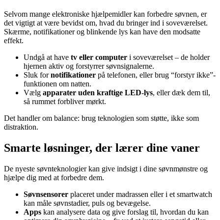
Selvom mange elektroniske hjælpemidler kan forbedre søvnen, er
det vigtigt at være bevidst om, hvad du bringer ind i soveværelset.
Skærme, notifikationer og blinkende lys kan have den modsatte
effekt.
Undgå at have
tv eller computer
i soveværelset – de holder
hjernen aktiv og forstyrrer søvnsignalerne.
Sluk for
notifikationer
på telefonen, eller brug “forstyr ikke”-
funktionen om natten.
Vælg
apparater uden kraftige LED-lys
, eller dæk dem til,
så rummet forbliver mørkt.
Det handler om balance: brug teknologien som støtte, ikke som
distraktion.
Smarte løsninger, der lærer dine vaner
De nyeste søvnteknologier kan give indsigt i dine søvnmønstre og
hjælpe dig med at forbedre dem.
Søvnsensorer
placeret under madrassen eller i et smartwatch
kan måle søvnstadier, puls og bevægelse.
Apps
kan analysere data og give forslag til, hvordan du kan