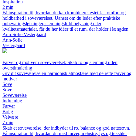
Inspiration
2 min
Få inspiration til, hvordan du kan kombinere æstetik, komfort og
holdbarhed i soveværelset. Uanset om du leder efter praktiske
opbevaringsløsninger, stemningsfuld belysning eller
kvalitetsmaterialer, får du her idéer til et rum, der holder i længden.
Ann-Sofie Vestergaard
Ann-Sofie
Vestergaard
Farver og motiver i soveværelset: Skab ro og stemning uden
overstimulering
Giv dit soveværelse en harmonisk atmosfære med de rette farver og
motiver
Sove
Sove
Soveværelse
Indretning
Farver
Bolig
Velvære
7 min
Skab et soveværelse, der indbyder til ro, balance og god nattesøvn.
Få inspiration til, hvordan du med farver, mønstre, lys og tekstiler