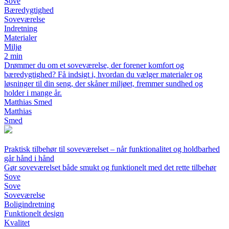
Sove
Bæredygtighed
Soveværelse
Indretning
Materialer
Miljø
2 min
Drømmer du om et soveværelse, der forener komfort og
bæredygtighed? Få indsigt i, hvordan du vælger materialer og
løsninger til din seng, der skåner miljøet, fremmer sundhed og
holder i mange år.
Matthias Smed
Matthias
Smed
Praktisk tilbehør til soveværelset – når funktionalitet og holdbarhed
går hånd i hånd
Gør soveværelset både smukt og funktionelt med det rette tilbehør
Sove
Sove
Soveværelse
Boligindretning
Funktionelt design
Kvalitet