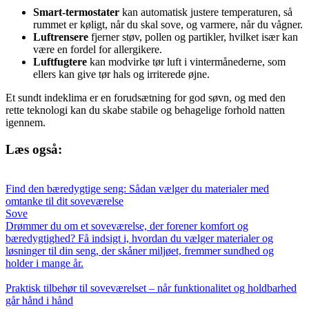
Smart-termostater
kan automatisk justere temperaturen, så
rummet er køligt, når du skal sove, og varmere, når du vågner.
Luftrensere
fjerner støv, pollen og partikler, hvilket især kan
være en fordel for allergikere.
Luftfugtere
kan modvirke tør luft i vintermånederne, som
ellers kan give tør hals og irriterede øjne.
Et sundt indeklima er en forudsætning for god søvn, og med den
rette teknologi kan du skabe stabile og behagelige forhold natten
igennem.
Læs også:
Find den bæredygtige seng: Sådan vælger du materialer med
omtanke til dit soveværelse
Sove
Drømmer du om et soveværelse, der forener komfort og
bæredygtighed? Få indsigt i, hvordan du vælger materialer og
løsninger til din seng, der skåner miljøet, fremmer sundhed og
holder i mange år.
Praktisk tilbehør til soveværelset – når funktionalitet og holdbarhed
går hånd i hånd