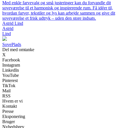
Med enkle farvevalg og små justeringer kan du forvandle dit
soveværelse til et harmonisk og inspirerende rum. Få idéer til,
hvordan farver, tekstiler og lys kan arbejde sammen og give dit
soveværelse et frisk udtryk – uden den store indsats.
Astrid Lind
Astrid
Lind
Sove
Plads
Del med omtanke
X
Facebook
Instagram
LinkedIn
YouTube
Pinterest
TikTok
Mail
RSS
Hvem er vi
Kontakt
Presse
Eksponering
Bruger
Nyhedsbrev