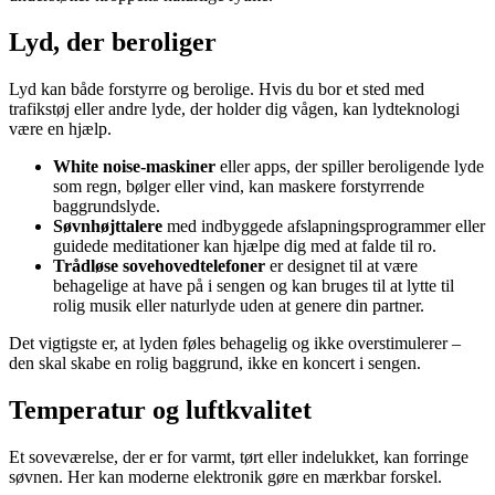
Lyd, der beroliger
Lyd kan både forstyrre og berolige. Hvis du bor et sted med
trafikstøj eller andre lyde, der holder dig vågen, kan lydteknologi
være en hjælp.
White noise-maskiner
eller apps, der spiller beroligende lyde
som regn, bølger eller vind, kan maskere forstyrrende
baggrundslyde.
Søvnhøjttalere
med indbyggede afslapningsprogrammer eller
guidede meditationer kan hjælpe dig med at falde til ro.
Trådløse sovehovedtelefoner
er designet til at være
behagelige at have på i sengen og kan bruges til at lytte til
rolig musik eller naturlyde uden at genere din partner.
Det vigtigste er, at lyden føles behagelig og ikke overstimulerer –
den skal skabe en rolig baggrund, ikke en koncert i sengen.
Temperatur og luftkvalitet
Et soveværelse, der er for varmt, tørt eller indelukket, kan forringe
søvnen. Her kan moderne elektronik gøre en mærkbar forskel.