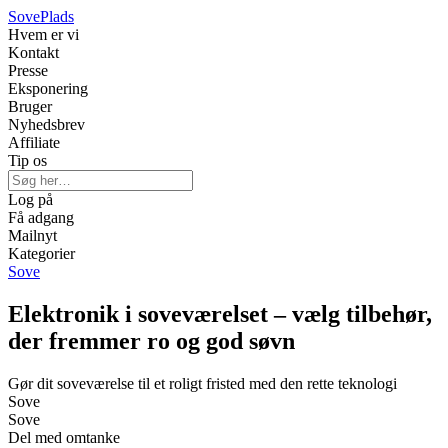
Sove
Plads
Hvem er vi
Kontakt
Presse
Eksponering
Bruger
Nyhedsbrev
Affiliate
Tip os
Log på
Få adgang
Mailnyt
Kategorier
Sove
Elektronik i soveværelset – vælg tilbehør,
der fremmer ro og god søvn
Gør dit soveværelse til et roligt fristed med den rette teknologi
Sove
Sove
Del med omtanke