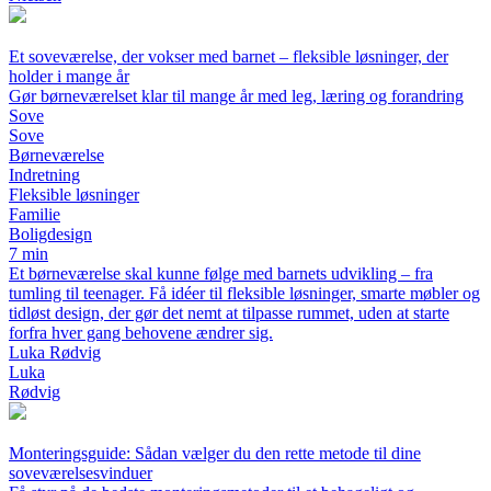
Et soveværelse, der vokser med barnet – fleksible løsninger, der
holder i mange år
Gør børneværelset klar til mange år med leg, læring og forandring
Sove
Sove
Børneværelse
Indretning
Fleksible løsninger
Familie
Boligdesign
7 min
Et børneværelse skal kunne følge med barnets udvikling – fra
tumling til teenager. Få idéer til fleksible løsninger, smarte møbler og
tidløst design, der gør det nemt at tilpasse rummet, uden at starte
forfra hver gang behovene ændrer sig.
Luka Rødvig
Luka
Rødvig
Monteringsguide: Sådan vælger du den rette metode til dine
soveværelsesvinduer