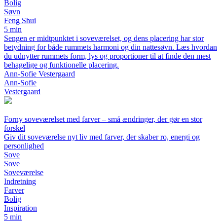
Bolig
Søvn
Feng Shui
5 min
Sengen er midtpunktet i soveværelset, og dens placering har stor
betydning for både rummets harmoni og din nattesøvn. Læs hvordan
du udnytter rummets form, lys og proportioner til at finde den mest
behagelige og funktionelle placering.
Ann-Sofie Vestergaard
Ann-Sofie
Vestergaard
Forny soveværelset med farver – små ændringer, der gør en stor
forskel
Giv dit soveværelse nyt liv med farver, der skaber ro, energi og
personlighed
Sove
Sove
Soveværelse
Indretning
Farver
Bolig
Inspiration
5 min