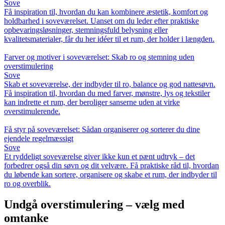
Sove
Få inspiration til, hvordan du kan kombinere æstetik, komfort og
holdbarhed i soveværelset. Uanset om du leder efter praktiske
opbevaringsløsninger, stemningsfuld belysning eller
kvalitetsmaterialer, får du her idéer til et rum, der holder i længden.
Farver og motiver i soveværelset: Skab ro og stemning uden
overstimulering
Sove
Skab et soveværelse, der indbyder til ro, balance og god nattesøvn.
Få inspiration til, hvordan du med farver, mønstre, lys og tekstiler
kan indrette et rum, der beroliger sanserne uden at virke
overstimulerende.
Få styr på soveværelset: Sådan organiserer og sorterer du dine
ejendele regelmæssigt
Sove
Et ryddeligt soveværelse giver ikke kun et pænt udtryk – det
forbedrer også din søvn og dit velvære. Få praktiske råd til, hvordan
du løbende kan sortere, organisere og skabe et rum, der indbyder til
ro og overblik.
Undgå overstimulering – vælg med
omtanke