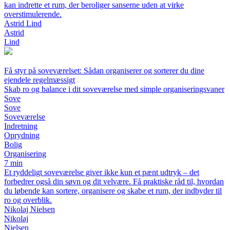
kan indrette et rum, der beroliger sanserne uden at virke
overstimulerende.
Astrid Lind
Astrid
Lind
Få styr på soveværelset: Sådan organiserer og sorterer du dine
ejendele regelmæssigt
Skab ro og balance i dit soveværelse med simple organiseringsvaner
Sove
Sove
Soveværelse
Indretning
Oprydning
Bolig
Organisering
7 min
Et ryddeligt soveværelse giver ikke kun et pænt udtryk – det
forbedrer også din søvn og dit velvære. Få praktiske råd til, hvordan
du løbende kan sortere, organisere og skabe et rum, der indbyder til
ro og overblik.
Nikolaj Nielsen
Nikolaj
Nielsen