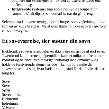
optimere din søvnhygiejne – fx ved at justere sengetid eller
koffeinindtag.
Integrerede systemer
kan koble lys, lyd og temperatur
sammen, så alt tilpasses automatisk, når du går i seng.
Selvom data kan være nyttige, bør de bruges som vejledning – ikke
som en ny kilde til stress. Målet er at skabe ro, ikke at overvåge hver
eneste bevægelse.
Et soveværelse, der støtter din søvn
Elektronik i soveværelset behøver ikke være en fjende af god søvn.
Tværtimod kan de rette hjælpemidler skabe et miljø, der fremmer ro,
komfort og balance. Ved at vælge teknologi med omtanke – og
holde de forstyrrende elementer ude – kan du forvandle dit
soveværelse til et sted, hvor både krop og sind får den hvile, de har
brug for.
Sove
Sove
Søvn
Soveværelse
Elektronik
Indretning
Velvære