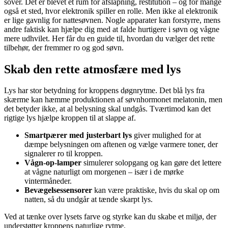
sover. Det er blevet et rum for afslapning, restitution – og for mange
også et sted, hvor elektronik spiller en rolle. Men ikke al elektronik
er lige gavnlig for nattesøvnen. Nogle apparater kan forstyrre, mens
andre faktisk kan hjælpe dig med at falde hurtigere i søvn og vågne
mere udhvilet. Her får du en guide til, hvordan du vælger det rette
tilbehør, der fremmer ro og god søvn.
Skab den rette atmosfære med lys
Lys har stor betydning for kroppens døgnrytme. Det blå lys fra
skærme kan hæmme produktionen af søvnhormonet melatonin, men
det betyder ikke, at al belysning skal undgås. Tværtimod kan det
rigtige lys hjælpe kroppen til at slappe af.
Smartpærer med justerbart lys
giver mulighed for at
dæmpe belysningen om aftenen og vælge varmere toner, der
signalerer ro til kroppen.
Vågn-op-lamper
simulerer solopgang og kan gøre det lettere
at vågne naturligt om morgenen – især i de mørke
vintermåneder.
Bevægelsessensorer
kan være praktiske, hvis du skal op om
natten, så du undgår at tænde skarpt lys.
Ved at tænke over lysets farve og styrke kan du skabe et miljø, der
understøtter kroppens naturlige rytme.