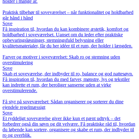
holder i mange år.
Praktisk tilbehør til soveværelset – når funktionalitet og holdbarhed
går hånd i hånd
Sove
Få inspiration til, hvordan du kan kombinere æstetik, komfort og
holdbarhed i soveværelset. Uanset om du leder efter praktiske
opbevaringsløsninger, stemningsfuld belysning eller
kvalitetsmaterialer, får du her idéer til et rum, der holder i længden.
Farver og motiver i soveværelset: Skab ro og stemning uden
overstimulering
Sove
Skab et soveværelse, der indbyder til ro, balance og god nattesøvn.
Få inspiration til, hvordan du med farver, mønstre, lys og tekstiler
kan indrette et rum, der beroliger sanserne uden at virke
overstimulerende.
Få styr på soveværelset: Sådan organiserer og sorterer du dine
ejendele regelmæssigt
Sove
Et ryddeligt soveværelse giver ikke kun et pænt udtryk – det
forbedrer også din søvn og dit velvære. Få praktiske råd til, hvordan
du løbende kan sortere, organisere og skabe et rum, der indbyder til
ro og overblik.