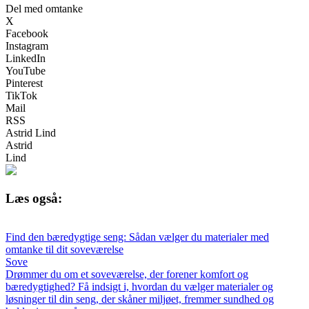
Del med omtanke
X
Facebook
Instagram
LinkedIn
YouTube
Pinterest
TikTok
Mail
RSS
Astrid Lind
Astrid
Lind
Læs også:
Find den bæredygtige seng: Sådan vælger du materialer med
omtanke til dit soveværelse
Sove
Drømmer du om et soveværelse, der forener komfort og
bæredygtighed? Få indsigt i, hvordan du vælger materialer og
løsninger til din seng, der skåner miljøet, fremmer sundhed og