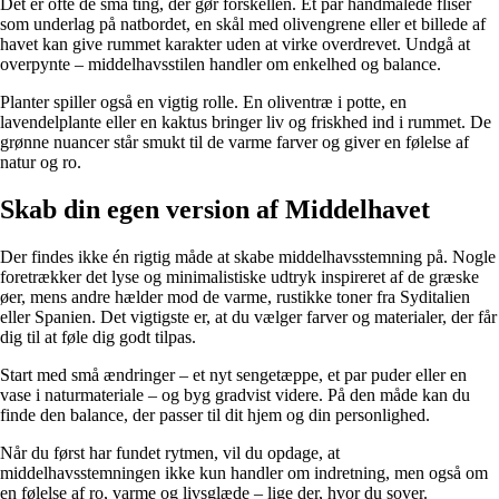
Det er ofte de små ting, der gør forskellen. Et par håndmalede fliser
som underlag på natbordet, en skål med olivengrene eller et billede af
havet kan give rummet karakter uden at virke overdrevet. Undgå at
overpynte – middelhavsstilen handler om enkelhed og balance.
Planter spiller også en vigtig rolle. En oliventræ i potte, en
lavendelplante eller en kaktus bringer liv og friskhed ind i rummet. De
grønne nuancer står smukt til de varme farver og giver en følelse af
natur og ro.
Skab din egen version af Middelhavet
Der findes ikke én rigtig måde at skabe middelhavsstemning på. Nogle
foretrækker det lyse og minimalistiske udtryk inspireret af de græske
øer, mens andre hælder mod de varme, rustikke toner fra Syditalien
eller Spanien. Det vigtigste er, at du vælger farver og materialer, der får
dig til at føle dig godt tilpas.
Start med små ændringer – et nyt sengetæppe, et par puder eller en
vase i naturmateriale – og byg gradvist videre. På den måde kan du
finde den balance, der passer til dit hjem og din personlighed.
Når du først har fundet rytmen, vil du opdage, at
middelhavsstemningen ikke kun handler om indretning, men også om
en følelse af ro, varme og livsglæde – lige der, hvor du sover.