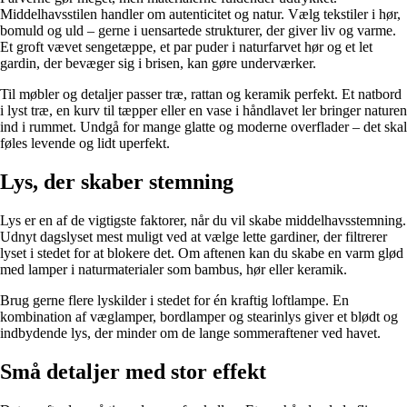
Middelhavsstilen handler om autenticitet og natur. Vælg tekstiler i hør,
bomuld og uld – gerne i uensartede strukturer, der giver liv og varme.
Et groft vævet sengetæppe, et par puder i naturfarvet hør og et let
gardin, der bevæger sig i brisen, kan gøre underværker.
Til møbler og detaljer passer træ, rattan og keramik perfekt. Et natbord
i lyst træ, en kurv til tæpper eller en vase i håndlavet ler bringer naturen
ind i rummet. Undgå for mange glatte og moderne overflader – det skal
føles levende og lidt uperfekt.
Lys, der skaber stemning
Lys er en af de vigtigste faktorer, når du vil skabe middelhavsstemning.
Udnyt dagslyset mest muligt ved at vælge lette gardiner, der filtrerer
lyset i stedet for at blokere det. Om aftenen kan du skabe en varm glød
med lamper i naturmaterialer som bambus, hør eller keramik.
Brug gerne flere lyskilder i stedet for én kraftig loftlampe. En
kombination af væglamper, bordlamper og stearinlys giver et blødt og
indbydende lys, der minder om de lange sommeraftener ved havet.
Små detaljer med stor effekt