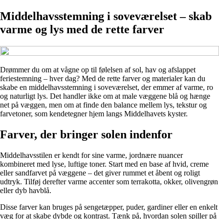
Middelhavsstemning i soveværelset – skab
varme og lys med de rette farver
Drømmer du om at vågne op til følelsen af sol, hav og afslappet
feriestemning – hver dag? Med de rette farver og materialer kan du
skabe en middelhavsstemning i soveværelset, der emmer af varme, ro
og naturligt lys. Det handler ikke om at male væggene blå og hænge
net på væggen, men om at finde den balance mellem lys, tekstur og
farvetoner, som kendetegner hjem langs Middelhavets kyster.
Farver, der bringer solen indenfor
Middelhavsstilen er kendt for sine varme, jordnære nuancer
kombineret med lyse, luftige toner. Start med en base af hvid, creme
eller sandfarvet på væggene – det giver rummet et åbent og roligt
udtryk. Tilføj derefter varme accenter som terrakotta, okker, olivengrøn
eller dyb havblå.
Disse farver kan bruges på sengetæpper, puder, gardiner eller en enkelt
væg for at skabe dybde og kontrast. Tænk på, hvordan solen spiller på